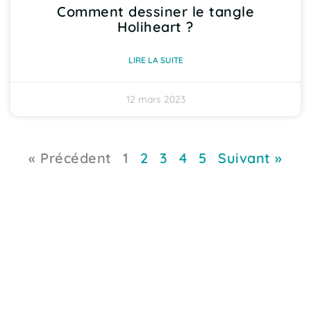
Comment dessiner le tangle
Holiheart ?
LIRE LA SUITE
12 mars 2023
« Précédent
1
2
3
4
5
Suivant »
Mentions légales
Mon Compte
Conditions Générales
Club Partenaires
Politique de confidentialité
Blog
Archives des newsletters